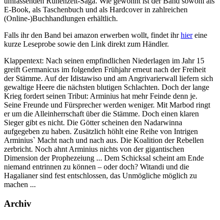
umfassenden Runenzeit-Saga. Wie gewohnt ist der Band sowohl als
E-Book, als Taschenbuch und als Hardcover in zahlreichen
(Online-)Buchhandlungen erhältlich.
Falls ihr den Band bei amazon erwerben wollt, findet ihr
hier
eine
kurze Leseprobe sowie den Link direkt zum Händler.
Klappentext: Nach seinen empfindlichen Niederlagen im Jahr 15
greift Germanicus im folgenden Frühjahr erneut nach der Freiheit
der Stämme. Auf der Idistawiso und am Angrivarierwall liefern sich
gewaltige Heere die nächsten blutigen Schlachten. Doch der lange
Krieg fordert seinen Tribut: Arminius hat mehr Feinde denn je.
Seine Freunde und Fürsprecher werden weniger. Mit Marbod ringt
er um die Alleinherrschaft über die Stämme. Doch einen klaren
Sieger gibt es nicht. Die Götter scheinen den Nadarwinna
aufgegeben zu haben. Zusätzlich höhlt eine Reihe von Intrigen
Arminius` Macht nach und nach aus. Die Koalition der Rebellen
zerbricht. Noch ahnt Arminius nichts von der gigantischen
Dimension der Prophezeiung ... Dem Schicksal scheint am Ende
niemand entrinnen zu können – oder doch? Witandi und die
Hagalianer sind fest entschlossen, das Unmögliche möglich zu
machen ...
Archiv