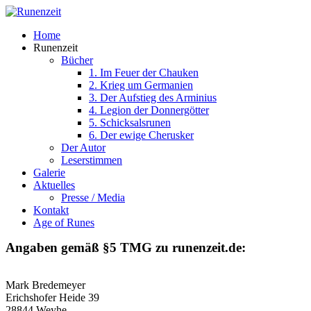
Home
Runenzeit
Bücher
1. Im Feuer der Chauken
2. Krieg um Germanien
3. Der Aufstieg des Arminius
4. Legion der Donnergötter
5. Schicksalsrunen
6. Der ewige Cherusker
Der Autor
Leserstimmen
Galerie
Aktuelles
Presse / Media
Kontakt
Age of Runes
Angaben gemäß §5 TMG zu runenzeit.de:
Mark Bredemeyer
Erichshofer Heide 39
28844 Weyhe